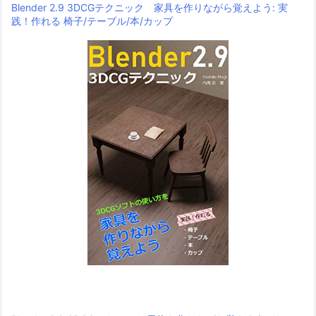
Blender 2.9 3DCGテクニック 家具を作りながら覚えよう: 実
践！作れる 椅子/テーブル/本/カップ