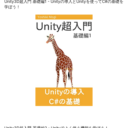
Unity3D超入門 基礎編1 - Unityの導入とUnityを使ってC#の基礎を
学ぼう！
Unity3D超入門 基礎編2 - Unityでよく使う機能を学ぼう！