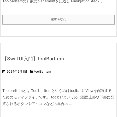
ToolbarItemの引数にplacementを記述し NavigationStack { ...
記事を読む
【SwiftUI入門】toolBarItem
2024年2月1日
toolBarItem
ToolbarItemとは ToolbarItemというのはtoolbarにViewを配置する
ためのモディファイアです。 toolbarというのは画面上部や下部に配
置されるボタンやアイコンなどの集合の ...