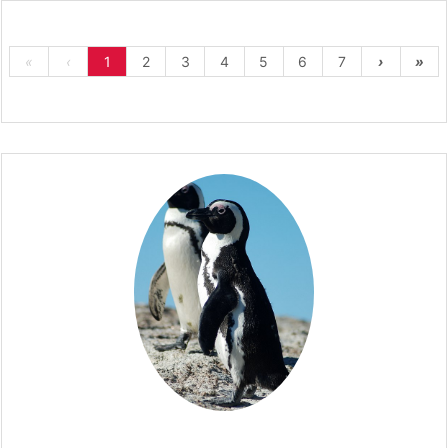
«
‹
1
2
3
4
5
6
7
›
»