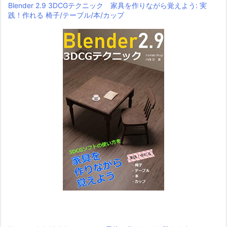
Blender 2.9 3DCGテクニック 家具を作りながら覚えよう: 実
践！作れる 椅子/テーブル/本/カップ