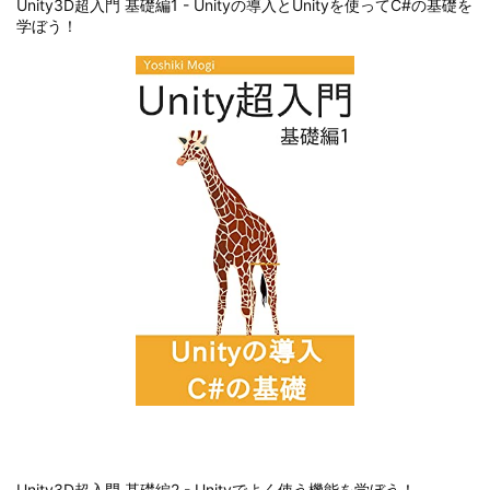
Unity3D超入門 基礎編1 - Unityの導入とUnityを使ってC#の基礎を
学ぼう！
Unity3D超入門 基礎編2 - Unityでよく使う機能を学ぼう！