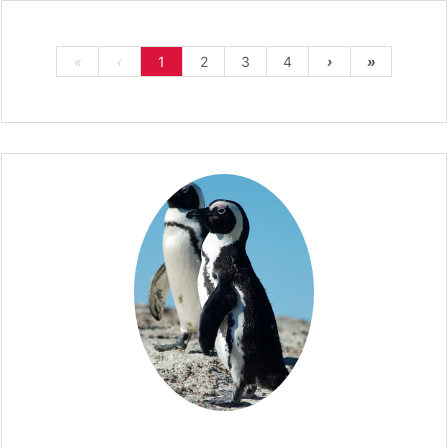
«
‹
1
2
3
4
›
»