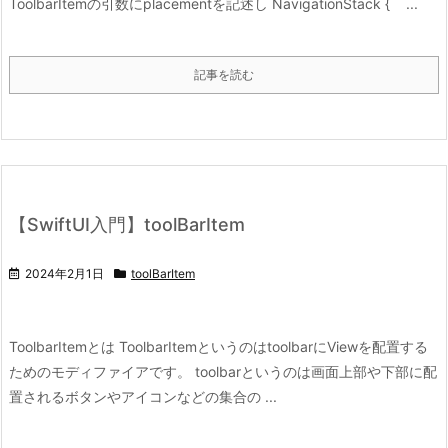
ToolbarItemの引数にplacementを記述し NavigationStack { ...
記事を読む
【SwiftUI入門】toolBarItem
2024年2月1日
toolBarItem
ToolbarItemとは ToolbarItemというのはtoolbarにViewを配置する
ためのモディファイアです。 toolbarというのは画面上部や下部に配
置されるボタンやアイコンなどの集合の ...