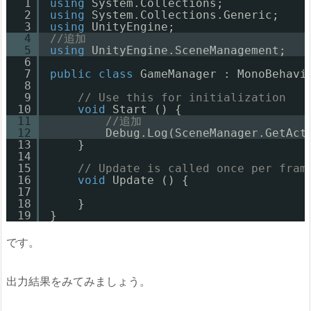
1
using
System.Collections;
2
using
System.Collections.Generic;
3
using
UnityEngine;
4
//追加
5
using
UnityEngine.SceneManagement;
6
7
public
class
GameManager : MonoBehavi
8
9
// Use this for initialization
10
void
Start () {
11
//追加
12
Debug.Log(SceneManager.GetAct
13
}
14
15
// Update is called once per fram
16
void
Update () {
17
18
}
19
}
です。
出力結果をみてみましょう。