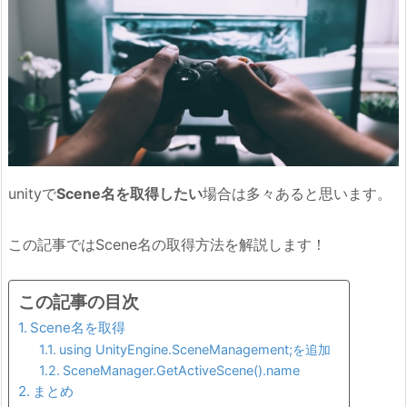
unityで
Scene名を取得したい
場合は多々あると思います。
この記事ではScene名の取得方法を解説します！
この記事の目次
Scene名を取得
using UnityEngine.SceneManagement;を追加
SceneManager.GetActiveScene().name
まとめ