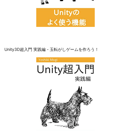
Unity3D超入門 実践編 - 玉転がしゲームを作ろう！