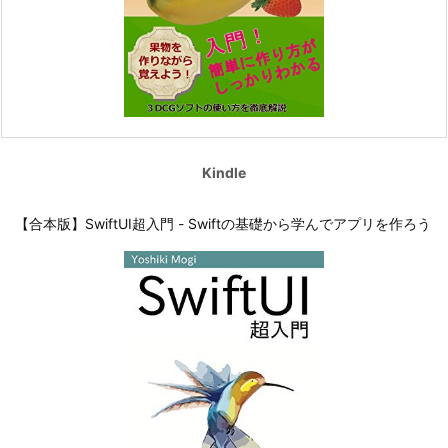
Kindle
【合本版】SwiftUI超入門 - Swiftの基礎から学んでアプリを作ろう