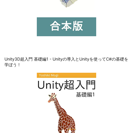
Unity3D超入門 基礎編1 - Unityの導入とUnityを使ってC#の基礎を
学ぼう！