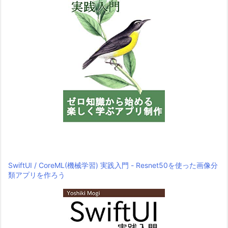
SwiftUI / CoreML(機械学習) 実践入門 - Resnet50を使った画像分
類アプリを作ろう