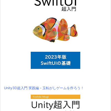
Unity3D超入門 実践編 - 玉転がしゲームを作ろう！