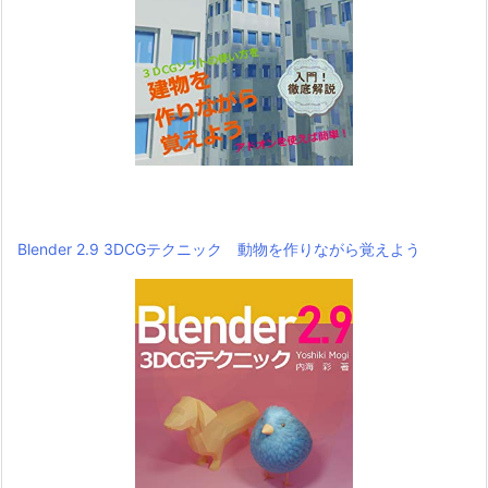
Blender 2.9 3DCGテクニック 動物を作りながら覚えよう