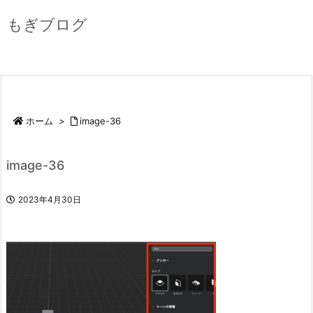
もぎブログ
ホーム
>
image-36
image-36
2023年4月30日