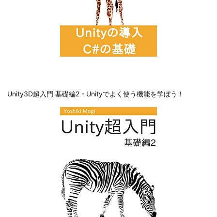
Unity3D超入門 基礎編2 - Unityでよく使う機能を学ぼう！