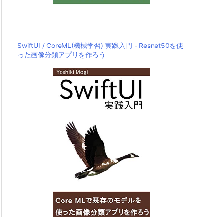
SwiftUI / CoreML(機械学習) 実践入門 - Resnet50を使
った画像分類アプリを作ろう