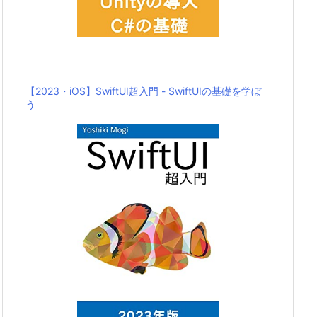
【2023・iOS】SwiftUI超入門 - SwiftUIの基礎を学ぼ
う