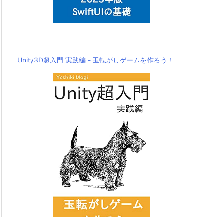
Unity3D超入門 実践編 - 玉転がしゲームを作ろう！