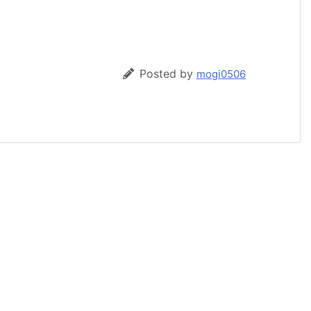
Posted by
mogi0506