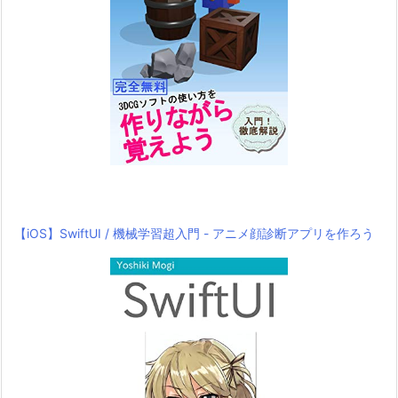
【iOS】SwiftUI / 機械学習超入門 - アニメ顔診断アプリを作ろう