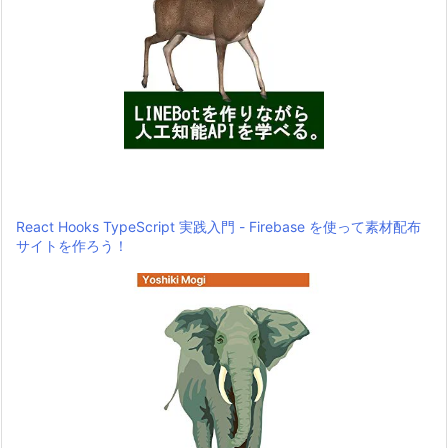
React Hooks TypeScript 実践入門 - Firebase を使って素材配布
サイトを作ろう！