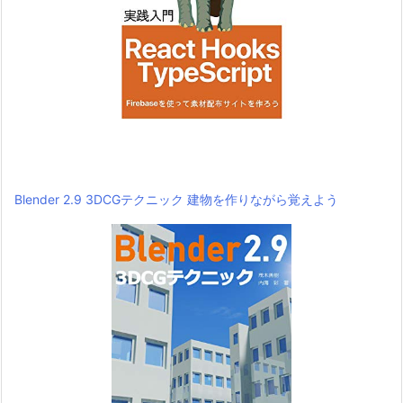
Blender 2.9 3DCGテクニック 建物を作りながら覚えよう