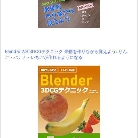
Blender 2.9 3DCGテクニック 果物を作りながら覚えよう: りん
ご・バナナ・いちごが作れるようになる