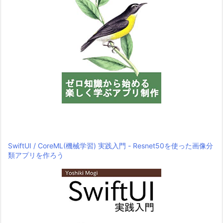
SwiftUI / CoreML(機械学習) 実践入門 - Resnet50を使った画像分
類アプリを作ろう