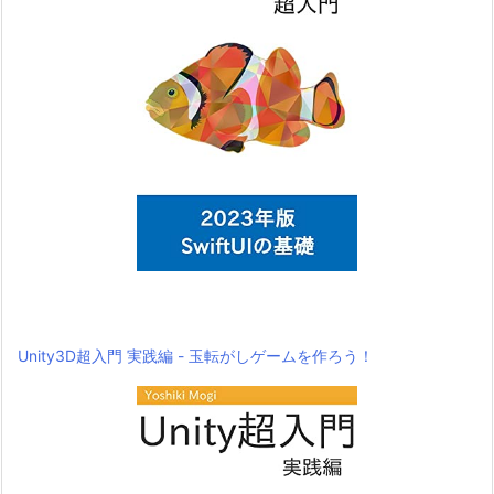
Unity3D超入門 実践編 - 玉転がしゲームを作ろう！