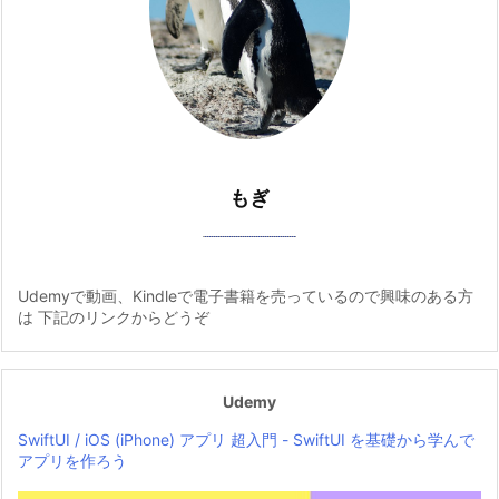
もぎ
Udemyで動画、Kindleで電子書籍を売っているので興味のある方
は 下記のリンクからどうぞ
Udemy
SwiftUI / iOS (iPhone) アプリ 超入門 - SwiftUI を基礎から学んで
アプリを作ろう