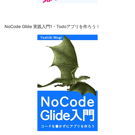
NoCode Glide 実践入門1 - Todoアプリを作ろう！