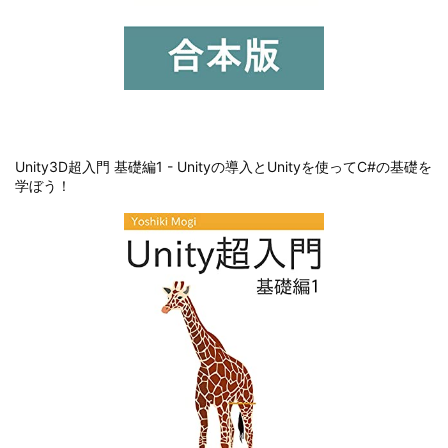
Unity3D超入門 基礎編1 - Unityの導入とUnityを使ってC#の基礎を
学ぼう！