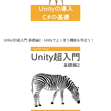
Unity3D超入門 基礎編2 - Unityでよく使う機能を学ぼう！