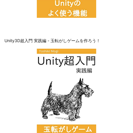
Unity3D超入門 実践編 - 玉転がしゲームを作ろう！