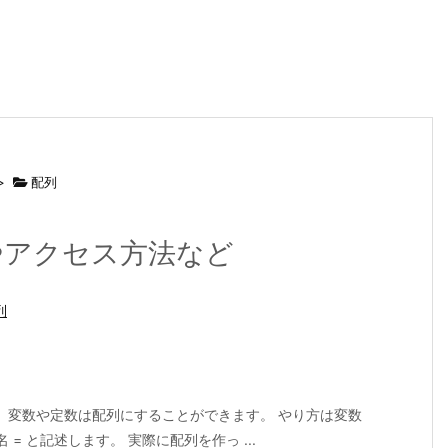
>
配列
加やアクセス方法など
列
 変数や定数は配列にすることができます。 やり方は変数
 = と記述します。 実際に配列を作っ ...