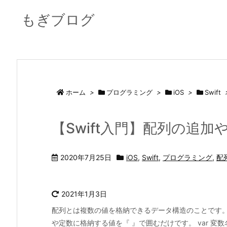
もぎブログ
ホーム
>
プログラミング
>
iOS
>
Swift
【Swift入門】配列の追
2020年7月25日
iOS
,
Swift
,
プログラミング
,
配
2021年1月3日
配列とは複数の値を格納できるデータ構造のことです。
や定数に格納する値を『 』で囲むだけです。 var 変数名