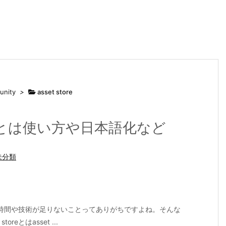
unity
>
asset store
toreとは使い方や日本語化など
未分類
る時間や技術が足りないことってありがちですよね。そんな
reとはasset ...