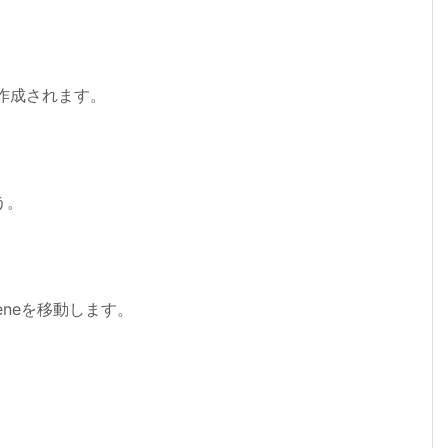
が作成されます。
う。
eneを移動します。