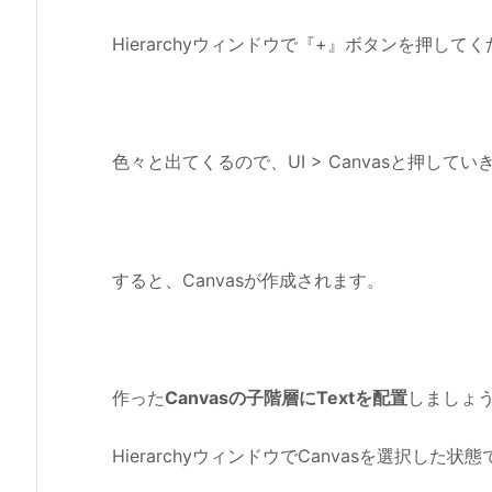
Hierarchyウィンドウで『+』ボタンを押して
色々と出てくるので、UI > Canvasと押してい
すると、Canvasが作成されます。
作った
Canvasの子階層にTextを配置
しましょ
HierarchyウィンドウでCanvasを選択し