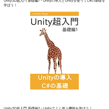
Unity3D超入門 基礎編1 - Unityの導入とUnityを使ってC#の基礎を
学ぼう！
Unity3D超入門 基礎編2 - Unityでよく使う機能を学ぼう！