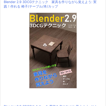
Blender 2.9 3DCGテクニック 家具を作りながら覚えよう: 実
践！作れる 椅子/テーブル/本/カップ